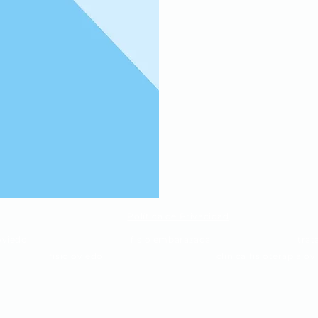
Política de Privacidad
 oviedo
fisio embarazada
trat
fisio oviedo
clinica fisioterapia o