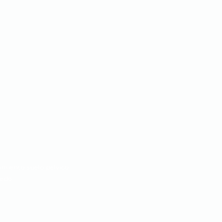
amiento suelo pelvico
viedo