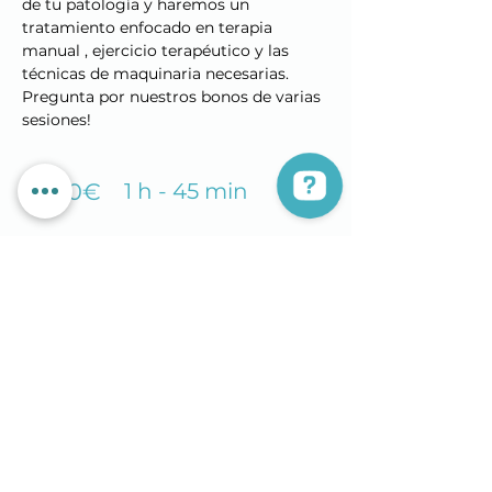
de tu patología y haremos un 
tratamiento enfocado en terapia 
manual , ejercicio terapéutico y las 
técnicas de maquinaria necesarias. 
Pregunta por nuestros bonos de varias 
sesiones!
40€
1 h - 45 min
Reserva cita
Política de Privacidad
fisioterapia oviedo
fisio embarazada
tratamiento suelo pelvico
clinica fisioterapia oviedo