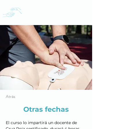
Aida Cabrero
Fisioterapia en Oviedo
Atrás
Otras fechas
El curso lo impartirá un docente de 
Cruz Roja certificado, durará 4 horas 